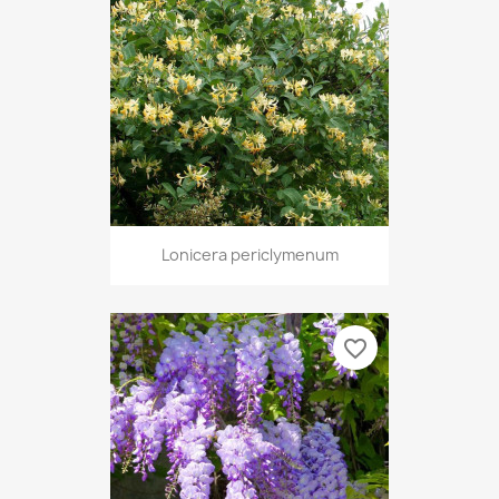
Lonicera periclymenum
favorite_border