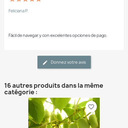
Feliciana P.
Fácil de navegar y con excelentes opciones de pago.
Donnez votre avis
16 autres produits dans la même
catégorie :
favorite_border