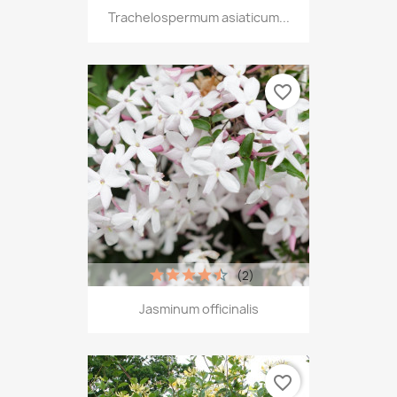
Trachelospermum asiaticum...
favorite_border
(2)
Jasminum officinalis
favorite_border