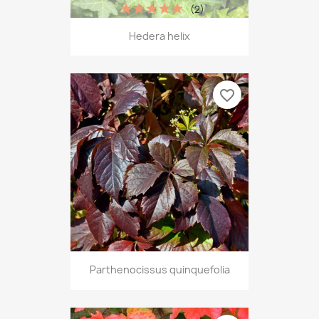
(2)
Hedera helix
favorite_border
Parthenocissus quinquefolia