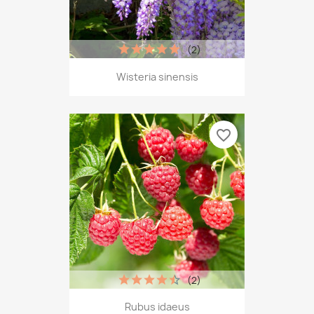
(2)
Wisteria sinensis
favorite_border
(2)
Rubus idaeus