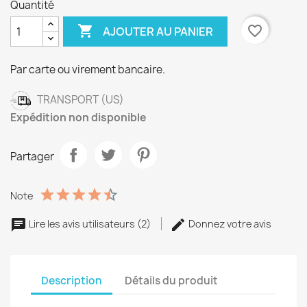
Quantité

favorite_border
AJOUTER AU PANIER
Par carte ou virement bancaire.
TRANSPORT (US)
Expédition non disponible
Partager
Note
Lire les avis utilisateurs (2)
Donnez votre avis
Description
Détails du produit