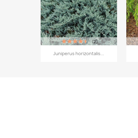
(2)
Aperçu rapide

Juniperus horizontalis...