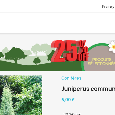
França
Conifères
Juniperus commun
6,00 €
: 20/50 cm