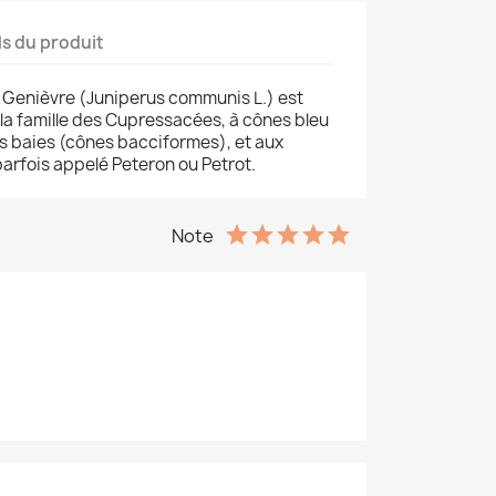
ls du produit
Genièvre (Juniperus communis L.) est
a famille des Cupressacées, à cônes bleu
s baies (cônes bacciformes), et aux
 parfois appelé Peteron ou Petrot.
Note