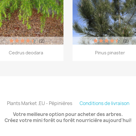
(2)
(2)
Aperçu rapide
Aperçu rapide


Cedrus deodara
Pinus pinaster
Plants Market .EU - Pépinières
Conditions de livraison
Votre meilleure option pour acheter des arbres.
Créez votre mini forêt ou forêt nourricière aujourd'hui!