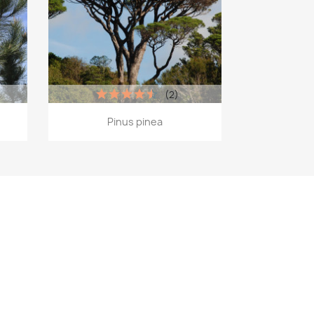
(2)
Aperçu rapide

Pinus pinea