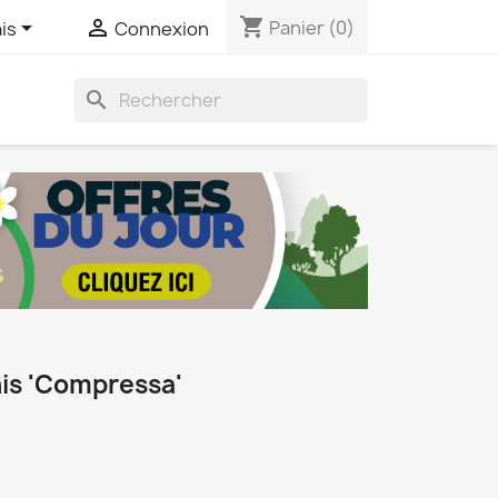
shopping_cart


Panier
(0)
is
Connexion
search
is 'Compressa'