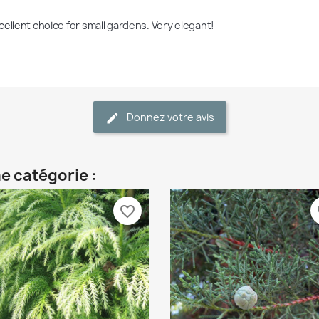
cellent choice for small gardens. Very elegant!
Donnez votre avis
e catégorie :
favorite_border
fa