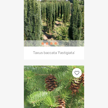
(2)
Taxus baccata 'Fastigiata'
favorite_border