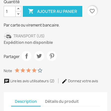
Quantité

favorite_border
AJOUTER AU PANIER
Par carte ou virement bancaire.
TRANSPORT (US)
Expédition non disponible
Partager
Note
Lire les avis utilisateurs (2)
Donnez votre avis
Description
Détails du produit