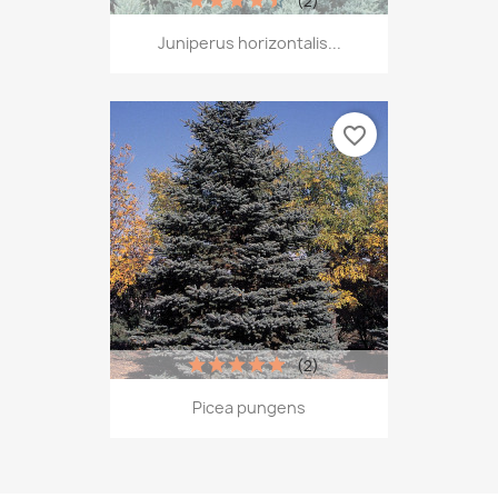
(2)
Juniperus horizontalis...
favorite_border
(2)
Picea pungens