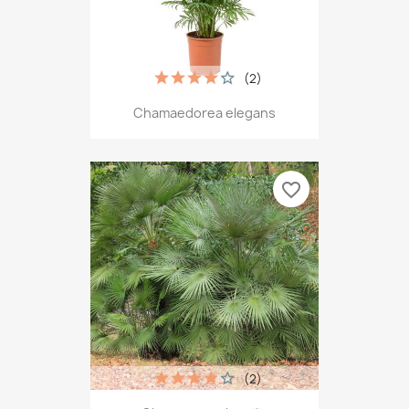
(2)
Chamaedorea elegans
favorite_border
(2)