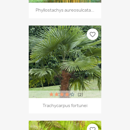
Phyllostachys aureosulcata...
favorite_border
(2)
Trachycarpus fortunei
favorite_border