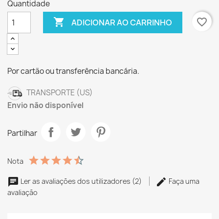
Quantidade

favorite_border
ADICIONAR AO CARRINHO
Por cartão ou transferência bancária.
TRANSPORTE (US)
Envio não disponível
Partilhar
Nota
Ler as avaliações dos utilizadores (2)
Faça uma
avaliação