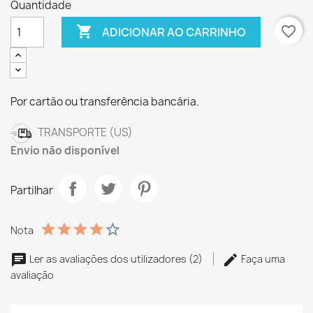
Quantidade

favorite_border
ADICIONAR AO CARRINHO
Por cartão ou transferência bancária.
TRANSPORTE (US)
Envio não disponível
Partilhar
Nota
Ler as avaliações dos utilizadores (2)
Faça uma
avaliação