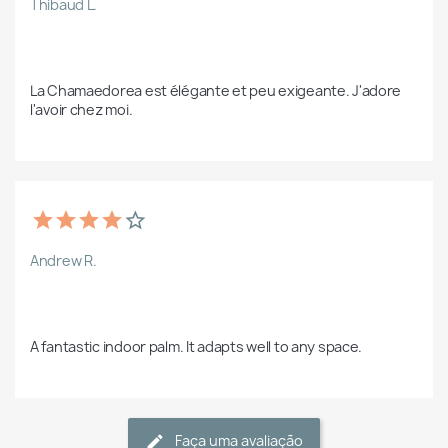
Thibaud L.
La Chamaedorea est élégante et peu exigeante. J'adore 
l'avoir chez moi.  
Andrew R.
A fantastic indoor palm. It adapts well to any space.
Faça uma avaliação