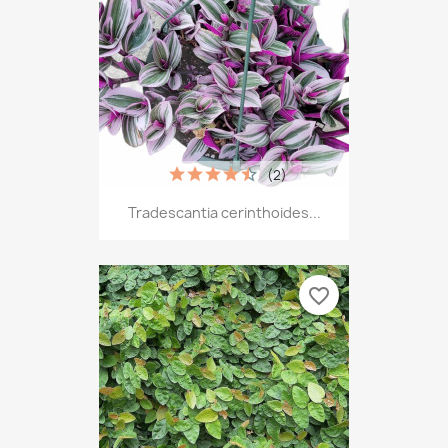
(2)
Tradescantia cerinthoides...
favorite_border