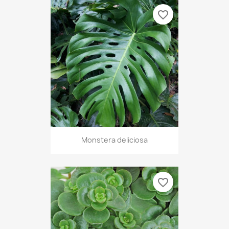
favorite_border
Monstera deliciosa
favorite_border