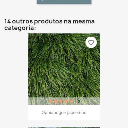
14 outros produtos na mesma
categoria:
favorite_border
(2)
Ophiopogon japonicus