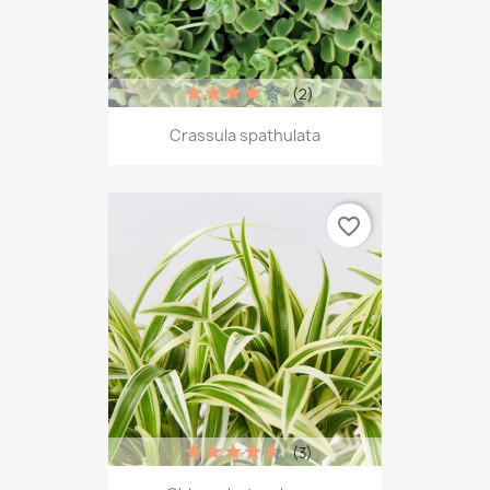
(2)
Crassula spathulata
favorite_border
(3)