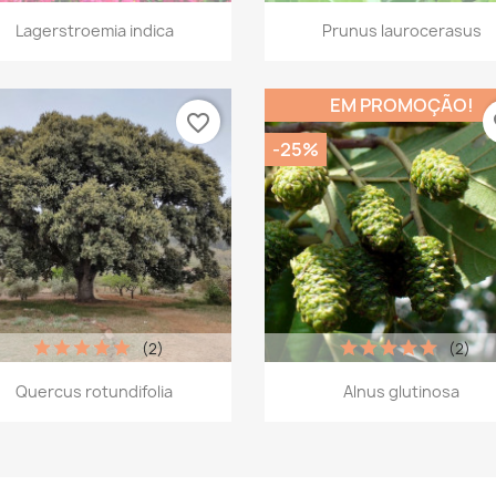
Vista rápida
Vista rápida


Lagerstroemia indica
Prunus laurocerasus
EM PROMOÇÃO!
favorite_border
fa
-25%
(2)
(2)
Vista rápida
Vista rápida


Quercus rotundifolia
Alnus glutinosa