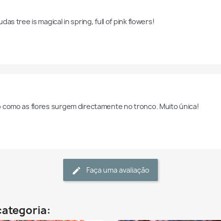
das tree is magical in spring, full of pink flowers!
 como as flores surgem directamente no tronco. Muito única!
Faça uma avaliação
categoria: