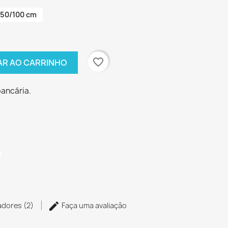
50/100 cm
favorite_border
AR AO CARRINHO
bancária.
zadores (2)
Faça uma avaliação