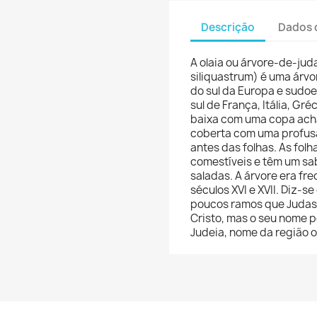
Descrição
Dados 
A olaia ou árvore-de-jud
siliquastrum) é uma árvo
do sul da Europa e sudoe
sul de França, Itália, Gr
baixa com uma copa achat
coberta com uma profus
antes das folhas. As folh
comestíveis e têm um sa
saladas. A árvore era fr
séculos XVI e XVII. Diz-s
poucos ramos que Judas I
Cristo, mas o seu nome 
Judeia, nome da região o