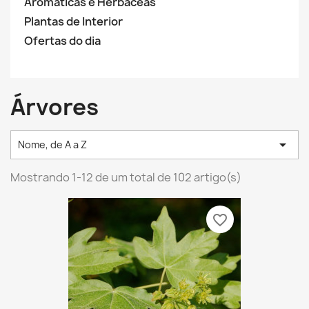
Aromáticas e Herbáceas
Plantas de Interior
Ofertas do dia
Árvores

Nome, de A a Z
Mostrando 1-12 de um total de 102 artigo(s)
favorite_border