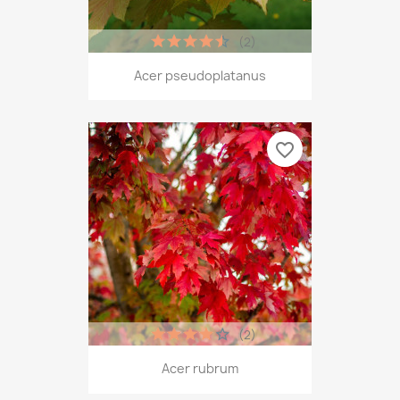
(2)
Acer pseudoplatanus
favorite_border
(2)
Acer rubrum