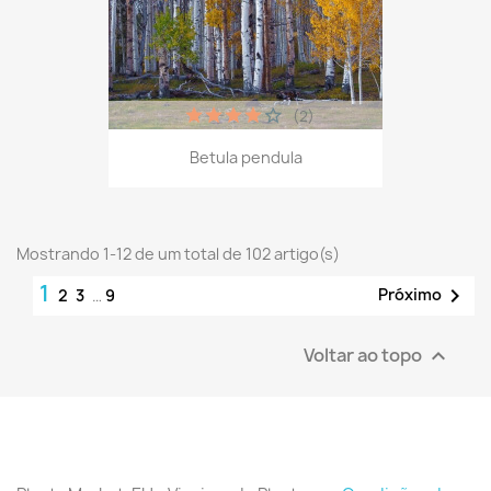
(2)
Betula pendula
Mostrando 1-12 de um total de 102 artigo(s)
1

Próximo
2
3
…
9
Voltar ao topo
