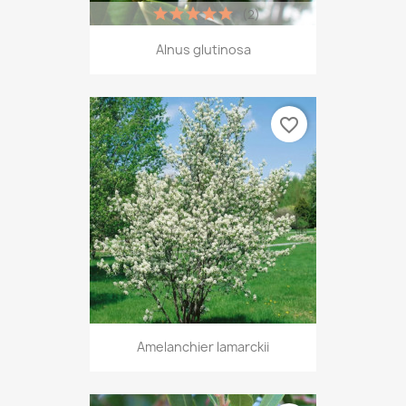
(2)
Alnus glutinosa
favorite_border
Amelanchier lamarckii