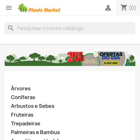
shopping_cart


(0)
search
Árvores
Coníferas
Arbustos e Sebes
Fruteiras
Trepadeiras
Palmeiras e Bambus