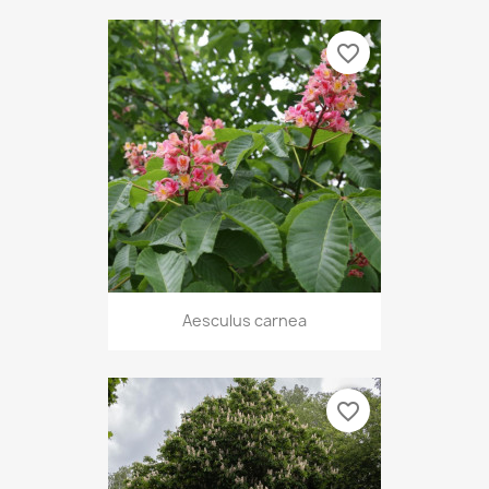
favorite_border
Aesculus carnea
favorite_border