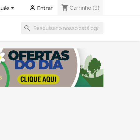
shopping_cart


Carrinho
(0)
guês
Entrar
search