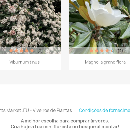
(2)
(2)
Vista rápida
Vista rápida


Viburnum tinus
Magnolia grandiflora
nts Market .EU - Viveiros de Plantas
Condições de fornecim
A melhor escolha para comprar árvores.
Cria hoje a tua mini floresta ou bosque alimentar!