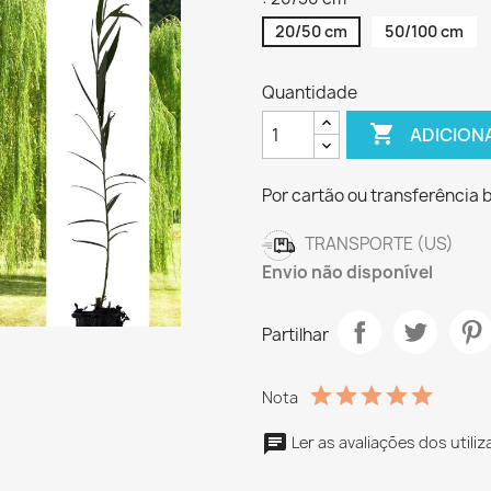
20/50 cm
50/100 cm
Quantidade

ADICION
Por cartão ou transferência 
TRANSPORTE (US)
Envio não disponível
Partilhar
Nota
Ler as avaliações dos utili