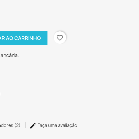
favorite_border
AR AO CARRINHO
bancária.
zadores (2)
Faça uma avaliação