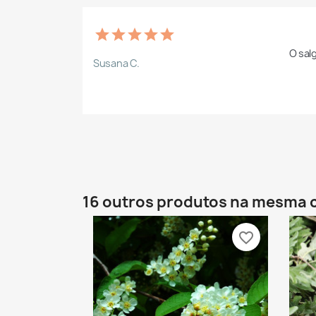
O sal
Susana C.
16 outros produtos na mesma 
favorite_border