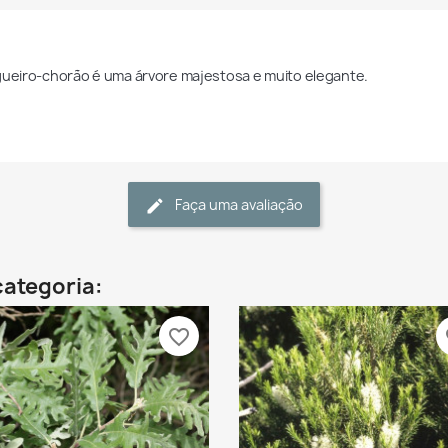
gueiro-chorão é uma árvore majestosa e muito elegante.
Faça uma avaliação
categoria:
favorite_border
fa