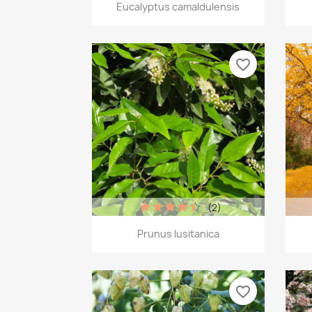
Vista rápida

Eucalyptus camaldulensis
favorite_border
(2)
Vista rápida

Prunus lusitanica
favorite_border