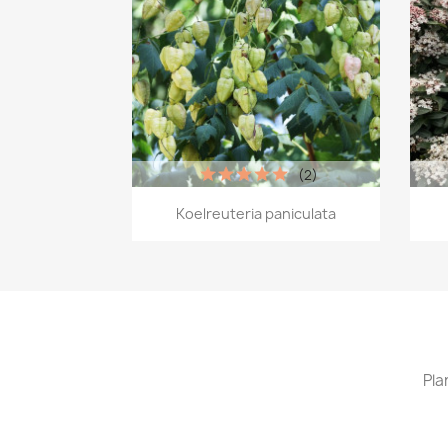
(2)
Vista rápida

Koelreuteria paniculata
Pla