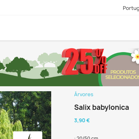
Portu
Árvores
Salix babylonica
3,90 €
: 20/50 cm