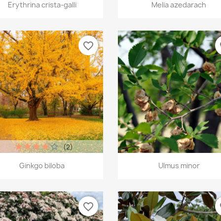
Vista rápida
Vista rápida


Erythrina crista-galli
Melia azedarach
favorite_border
fa
(2)
Vista rápida
Vista rápida


Ginkgo biloba
Ulmus minor
favorite_border
fa