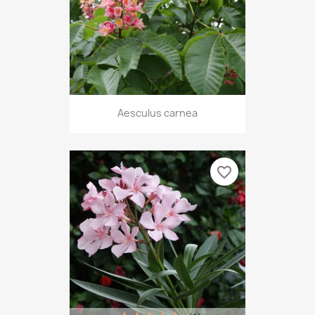
Aesculus carnea
favorite_border