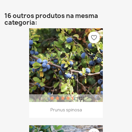
16 outros produtos na mesma
categoria:
favorite_border
(2)
Prunus spinosa