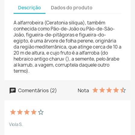
Descrição
Dados do produto
A alfarrobeira (Ceratonia siliqua), também
conhecida como Pão-de-João ou Pão-de-São-
João, figueira-de-pitágoras e figueira-do-
egipto, é uma árvore de folha perene, originária
da região mediterrânica, que atinge cerca de 10 a
20 m de altura, e cujo fruto é a alfarroba (do
hebraico antigo charuv (), a semente, pelo árabe
al karrub, a vagem, corruptela daquele outro
termo).
Comentários (2)
Nota
Viola S.