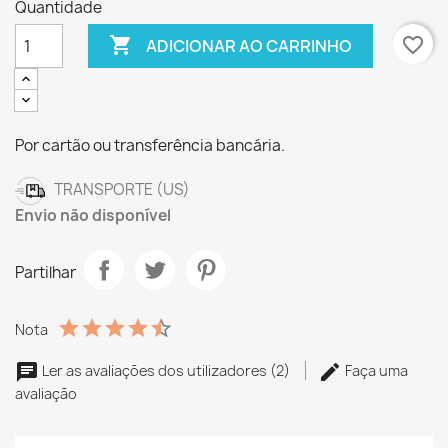
Quantidade

favorite_border
ADICIONAR AO CARRINHO
Por cartão ou transferência bancária.
TRANSPORTE (US)
Envio não disponível
Partilhar
Nota
Ler as avaliações dos utilizadores (2)
Faça uma
avaliação