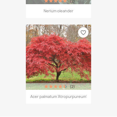
(2)
Nerium oleander
favorite_border
(2)
Acer palmatum 'Atropurpureum'