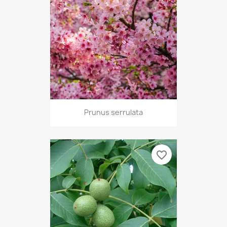
Prunus serrulata
favorite_border