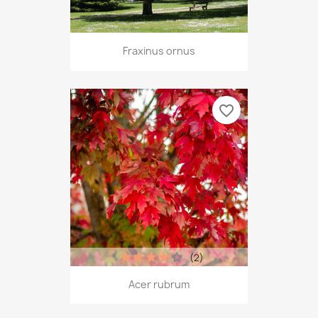
Fraxinus ornus
favorite_border
(2)
Acer rubrum