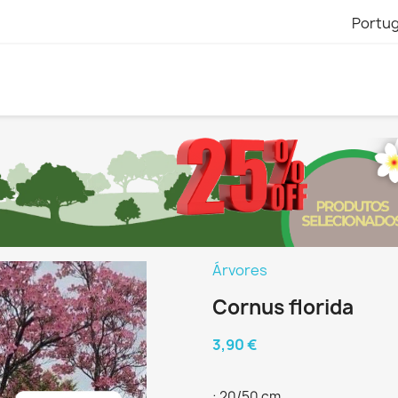
Portu
Árvores
Cornus florida
3,90 €
: 20/50 cm