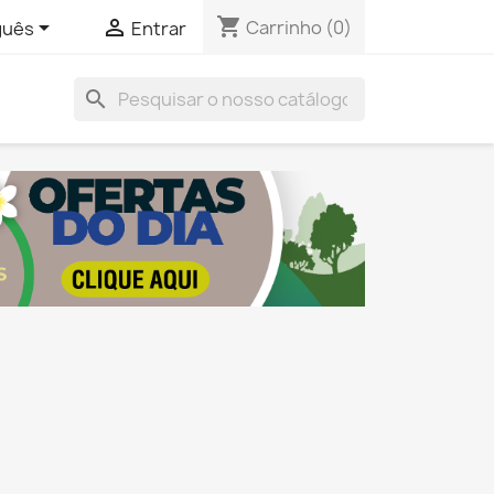
shopping_cart


Carrinho
(0)
guês
Entrar
search