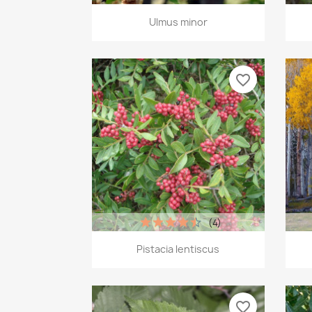
Vista rápida

Ulmus minor
favorite_border
(4)
Vista rápida

Pistacia lentiscus
favorite_border