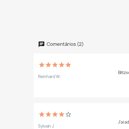
Comentários (2)
Blitz
Reinhard W.
J'ai 
Sylvain J.