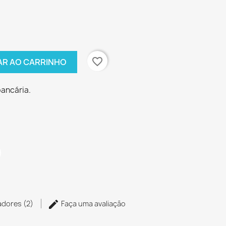
favorite_border
AR AO CARRINHO
bancária.
zadores (2)
Faça uma avaliação