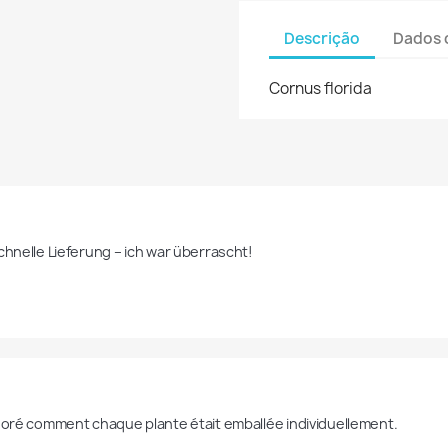
Descrição
Dados 
Cornus florida
schnelle Lieferung – ich war überrascht!
adoré comment chaque plante était emballée individuellement.