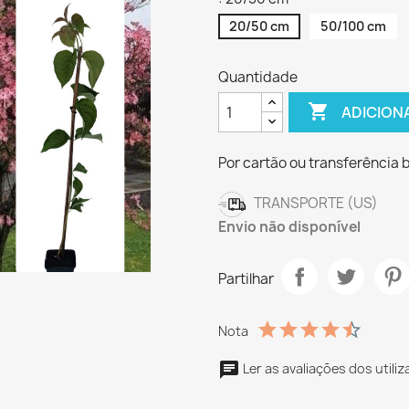
20/50 cm
50/100 cm
Quantidade

ADICION
Por cartão ou transferência 
TRANSPORTE (US)
Envio não disponível
Partilhar
Nota
Ler as avaliações dos utili