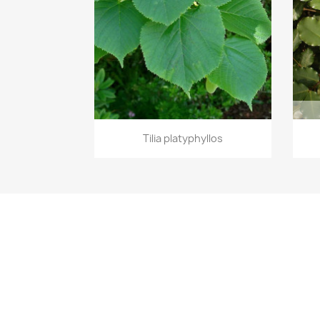
Aperçu rapide

Tilia platyphyllos