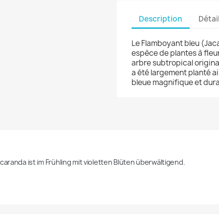
Description
Détai
Le Flamboyant bleu (Jaca
espèce de plantes à fleur
arbre subtropical origina
a été largement planté ail
bleue magnifique et dura
caranda ist im Frühling mit violetten Blüten überwältigend.