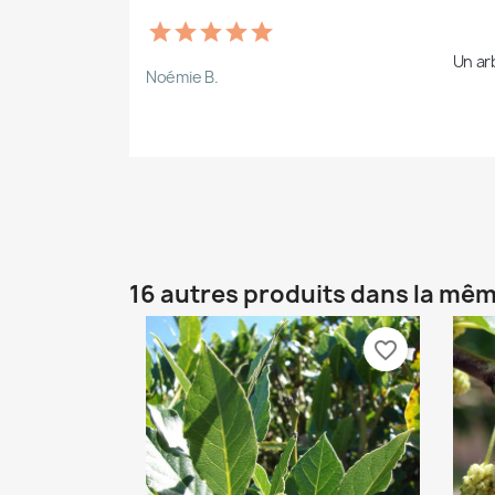
Un ar
Noémie B.
16 autres produits dans la mêm
favorite_border