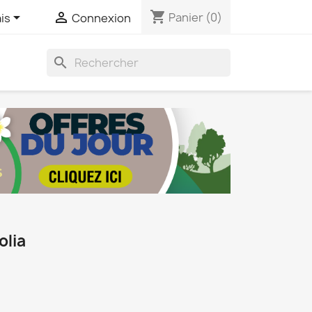
shopping_cart


Panier
(0)
is
Connexion
search
olia