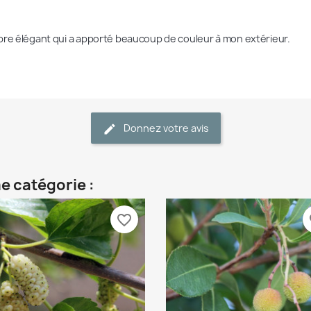
bre élégant qui a apporté beaucoup de couleur à mon extérieur.
Donnez votre avis
e catégorie :
favorite_border
fa