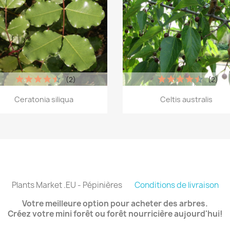
(2)
(2)
Aperçu rapide
Aperçu rapide


Ceratonia siliqua
Celtis australis
Plants Market .EU - Pépinières
Conditions de livraison
Votre meilleure option pour acheter des arbres.
Créez votre mini forêt ou forêt nourricière aujourd'hui!