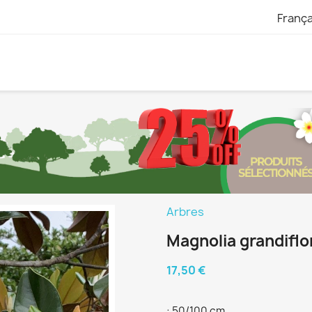
França
Arbres
Magnolia grandiflo
17,50 €
: 50/100 cm