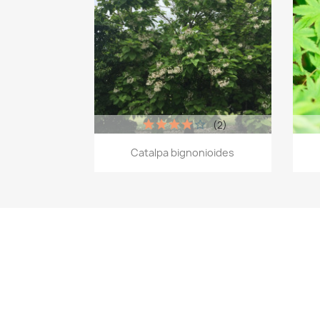
(2)
Aperçu rapide

Catalpa bignonioides