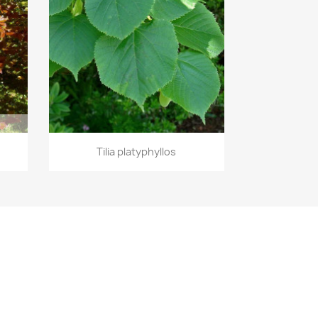
Aperçu rapide

Tilia platyphyllos