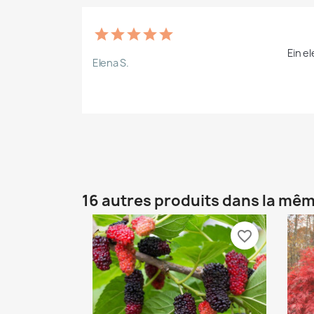
Ein e
Elena S.
16 autres produits dans la mêm
favorite_border