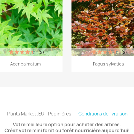
(2)
(2)
Aperçu rapide
Aperçu rapide


Acer palmatum
Fagus sylvatica
Plants Market .EU - Pépinières
Conditions de livraison
Votre meilleure option pour acheter des arbres.
Créez votre mini forêt ou forêt nourricière aujourd'hui!