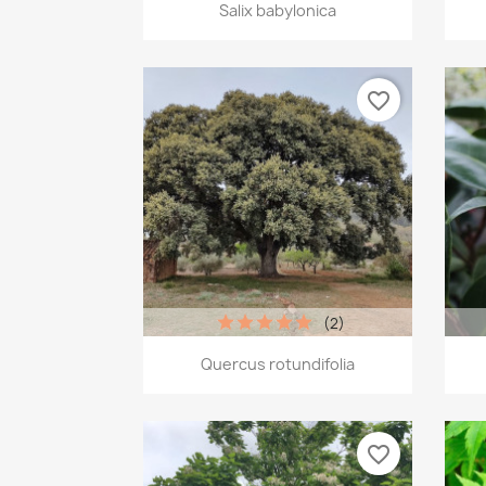
Aperçu rapide

Salix babylonica
favorite_border
(2)
Aperçu rapide

Quercus rotundifolia
favorite_border