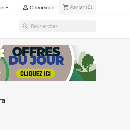
shopping_cart


Panier
(0)
is
Connexion
search
ra