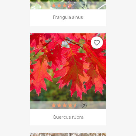
(2)
Frangula alnus
favorite_border
(2)
Quercus rubra