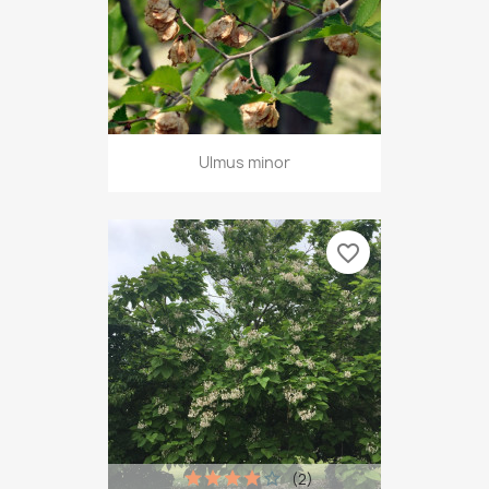
Ulmus minor
favorite_border
(2)