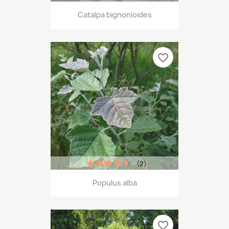
Catalpa bignonioides
favorite_border
(2)
Populus alba
favorite_border