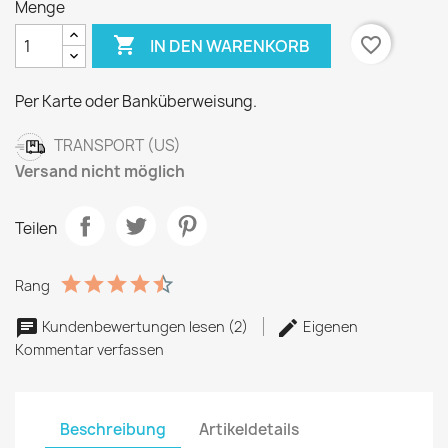
Menge

favorite_border
IN DEN WARENKORB
Per Karte oder Banküberweisung.
TRANSPORT (US)
Versand nicht möglich
Teilen
Rang
Kundenbewertungen lesen (2)
Eigenen
Kommentar verfassen
Beschreibung
Artikeldetails