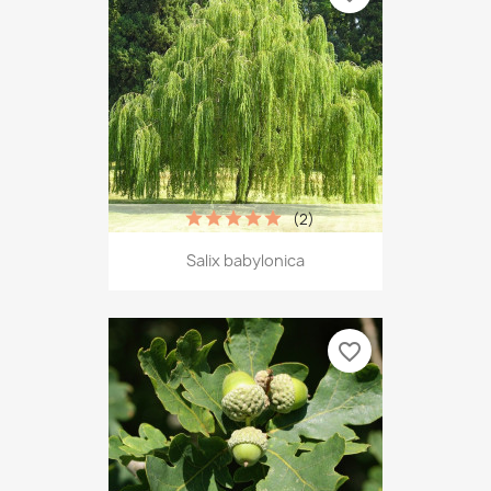
(2)
Salix babylonica
favorite_border