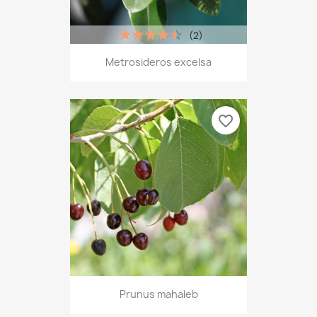
(2)
Metrosideros excelsa
favorite_border
Prunus mahaleb