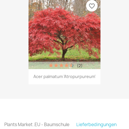
favorite_border
(2)
Acer palmatum 'Atropurpureum'
Plants Market .EU - Baumschule
Lieferbedingungen