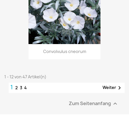
Convolvulus cneorum
1 - 12 von 47 Artikel(n)
1

Weiter
2
3
4
Zum Seitenanfang
