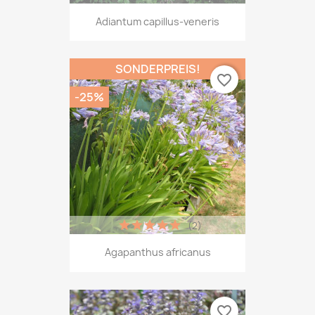
Adiantum capillus-veneris
SONDERPREIS!
favorite_border
-25%
(2)
Agapanthus africanus
favorite_border