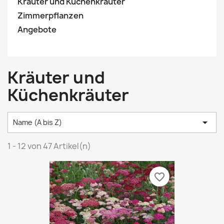
Kräuter und Küchenkräuter
Zimmerpflanzen
Angebote
Kräuter und
Küchenkräuter

Name (A bis Z)
1 - 12 von 47 Artikel(n)
favorite_border