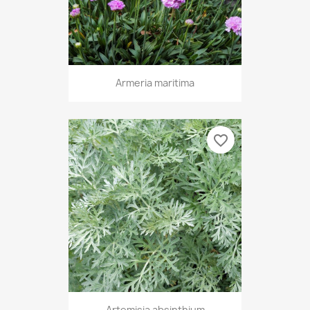
Armeria maritima
favorite_border
Artemisia absinthium