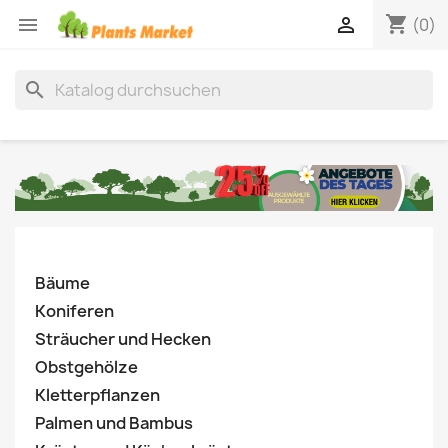
shopping_cart


(0)
search
Bäume
Koniferen
Sträucher und Hecken
Obstgehölze
Kletterpflanzen
Palmen und Bambus