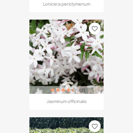
Lonicera periclymenum
favorite_border
(2)
Jasminum officinalis
favorite_border