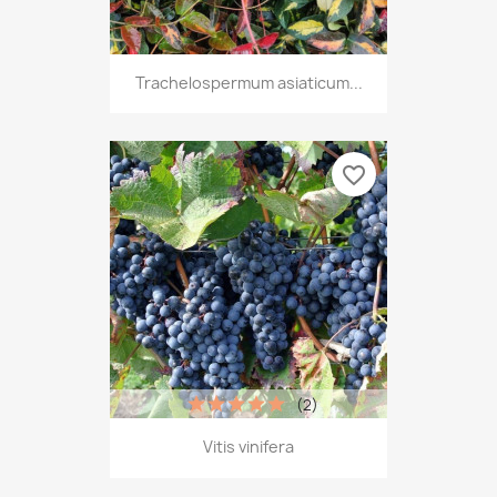
Trachelospermum asiaticum...
favorite_border
(2)
Vitis vinifera