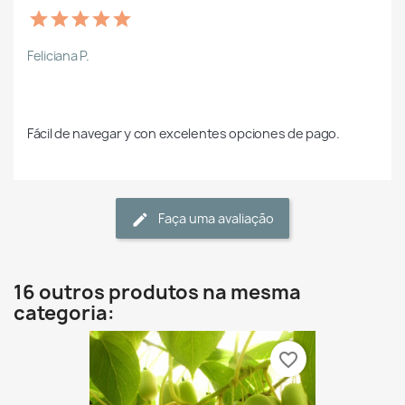
Feliciana P.
Fácil de navegar y con excelentes opciones de pago.
Faça uma avaliação
16 outros produtos na mesma
categoria:
favorite_border