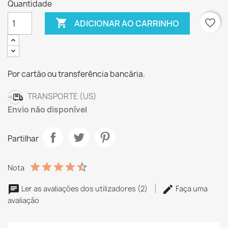
Quantidade

favorite_border
ADICIONAR AO CARRINHO
Por cartão ou transferência bancária.
TRANSPORTE (US)
Envio não disponível
Partilhar
Nota
Ler as avaliações dos utilizadores (2)
Faça uma
avaliação