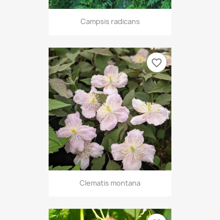
Campsis radicans
favorite_border
Clematis montana