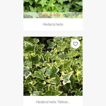
(2)
Hedera helix
favorite_border
Hedera helix 'Yellow...