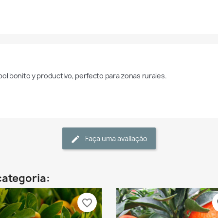
bol bonito y productivo, perfecto para zonas rurales.
Faça uma avaliação
categoria:
favorite_border
fa