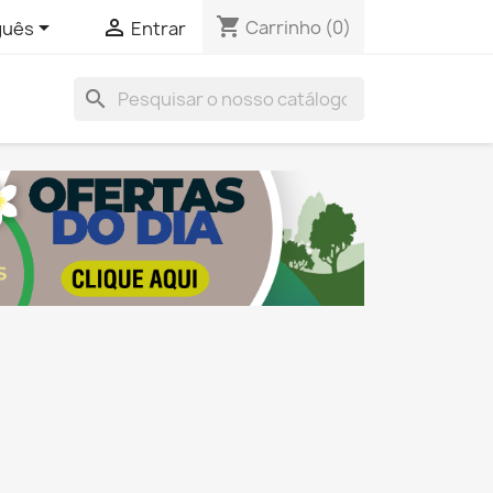
shopping_cart


Carrinho
(0)
guês
Entrar
search