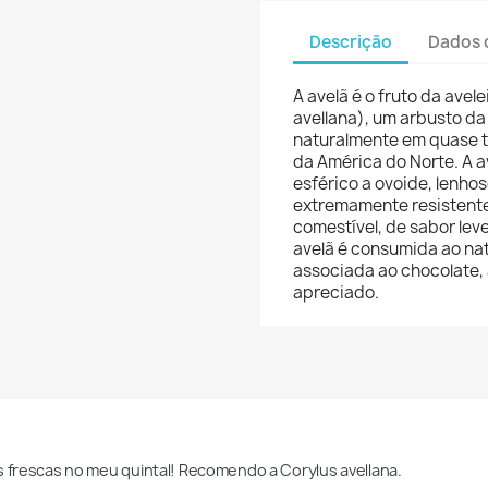
Descrição
Dados 
A avelã é o fruto da avel
avellana), um arbusto da
naturalmente em quase t
da América do Norte. A a
esférico a ovoide, lenhos
extremamente resistente
comestível, de sabor lev
avelã é consumida ao na
associada ao chocolate,
apreciado.
s frescas no meu quintal! Recomendo a Corylus avellana.