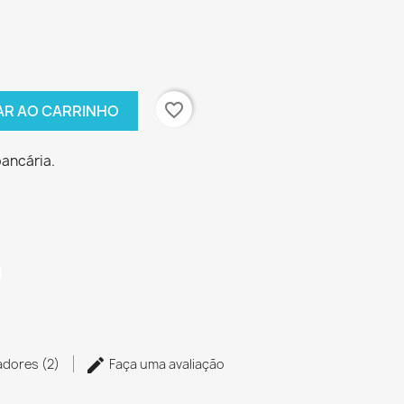
favorite_border
AR AO CARRINHO
bancária.
zadores (2)
Faça uma avaliação