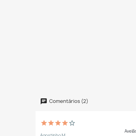
Comentários (2)
Avelã
Agostinho M.