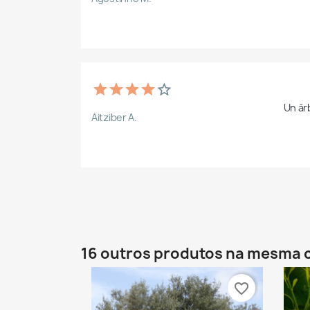
Un ár
Aitziber A.
16 outros produtos na mesma 
favorite_border