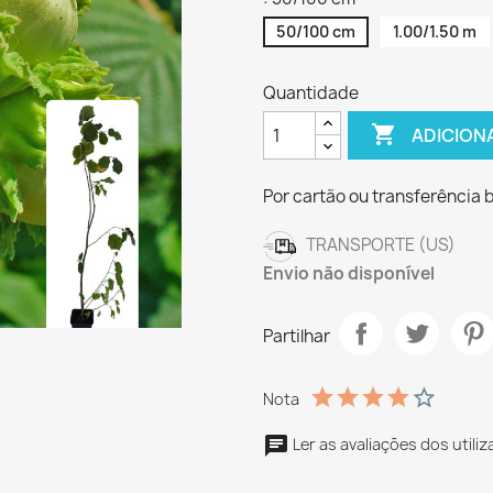
50/100 cm
1.00/1.50 m
Quantidade

ADICION
Por cartão ou transferência 
TRANSPORTE (US)
Envio não disponível
Partilhar
Nota
Ler as avaliações dos utili