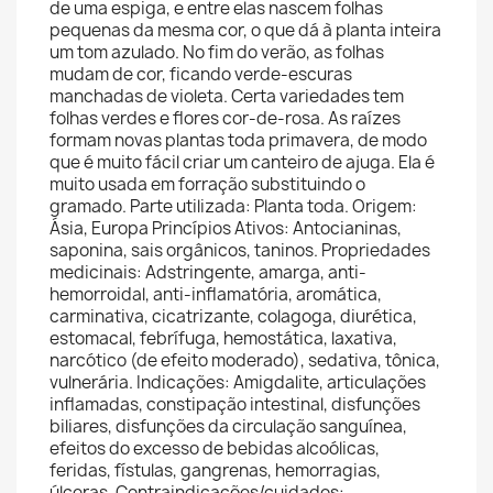
de uma espiga, e entre elas nascem folhas
pequenas da mesma cor, o que dá à planta inteira
um tom azulado. No fim do verão, as folhas
mudam de cor, ficando verde-escuras
manchadas de violeta. Certa variedades tem
folhas verdes e flores cor-de-rosa. As raízes
formam novas plantas toda primavera, de modo
que é muito fácil criar um canteiro de ajuga. Ela é
muito usada em forração substituindo o
gramado. Parte utilizada: Planta toda. Origem:
Ásia, Europa Princípios Ativos: Antocianinas,
saponina, sais orgânicos, taninos. Propriedades
medicinais: Adstringente, amarga, anti-
hemorroidal, anti-inflamatória, aromática,
carminativa, cicatrizante, colagoga, diurética,
estomacal, febrífuga, hemostática, laxativa,
narcótico (de efeito moderado), sedativa, tônica,
vulnerária. Indicações: Amigdalite, articulações
inflamadas, constipação intestinal, disfunções
biliares, disfunções da circulação sanguínea,
efeitos do excesso de bebidas alcoólicas,
feridas, fístulas, gangrenas, hemorragias,
úlceras. Contraindicações/cuidados: