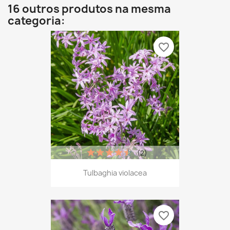
16 outros produtos na mesma
categoria:
favorite_border
(2)
Tulbaghia violacea
favorite_border