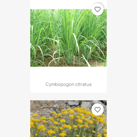
favorite_border
Cymbopogon citratus
favorite_border