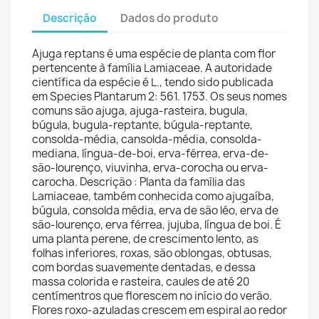
Descrição
Dados do produto
Ajuga reptans é uma espécie de planta com flor
pertencente à família Lamiaceae. A autoridade
científica da espécie é L., tendo sido publicada
em Species Plantarum 2: 561. 1753. Os seus nomes
comuns são ajuga, ajuga-rasteira, bugula,
búgula, bugula-reptante, búgula-reptante,
consolda-média, cansolda-média, consolda-
mediana, língua-de-boi, erva-férrea, erva-de-
são-lourenço, viuvinha, erva-corocha ou erva-
carocha. Descrição : Planta da família das
Lamiaceae, também conhecida como ajugaíba,
búgula, consolda média, erva de são léo, erva de
são-lourenço, erva férrea, jujuba, língua de boi. É
uma planta perene, de crescimento lento, as
folhas inferiores, roxas, são oblongas, obtusas,
com bordas suavemente dentadas, e dessa
massa colorida e rasteira, caules de até 20
centímentros que florescem no início do verão.
Flores roxo-azuladas crescem em espiral ao redor