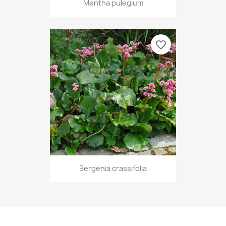
Mentha pulegium
favorite_border
Bergenia crassifolia