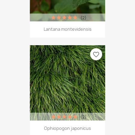
(2)
Lantana montevidensis
favorite_border
(2)
Ophiopogon japonicus