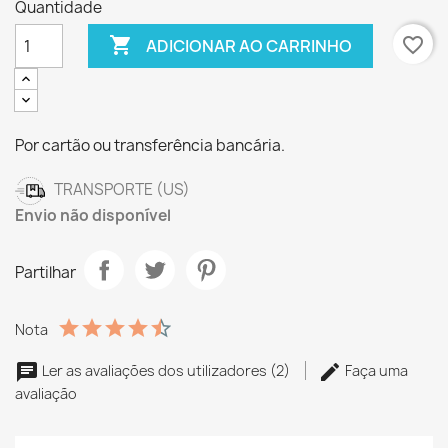
Quantidade

favorite_border
ADICIONAR AO CARRINHO
Por cartão ou transferência bancária.
TRANSPORTE (US)
Envio não disponível
Partilhar
Nota
Ler as avaliações dos utilizadores (2)
Faça uma
avaliação