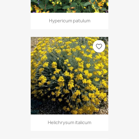
Hypericum patulum
favorite_border
Helichrysum italicum