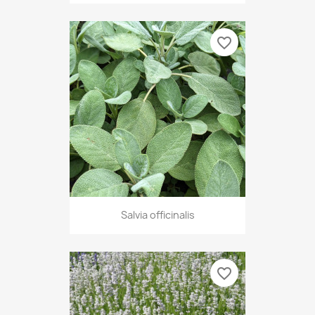
favorite_border
Salvia officinalis
favorite_border