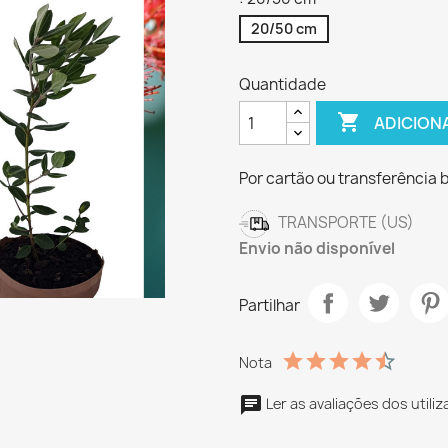
20/50 cm
Quantidade

ADICION
Por cartão ou transferência 
TRANSPORTE (US)
Envio não disponível
Partilhar
Nota
Ler as avaliações dos utili