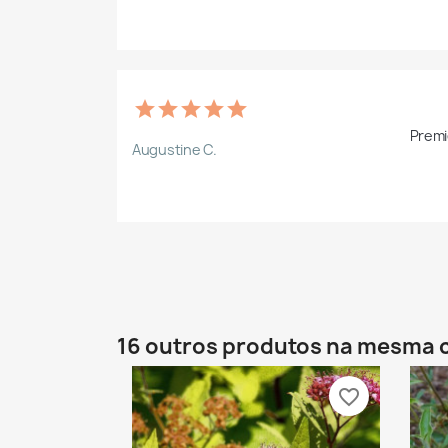
Premiè
Augustine C.
16 outros produtos na mesma 
favorite_border