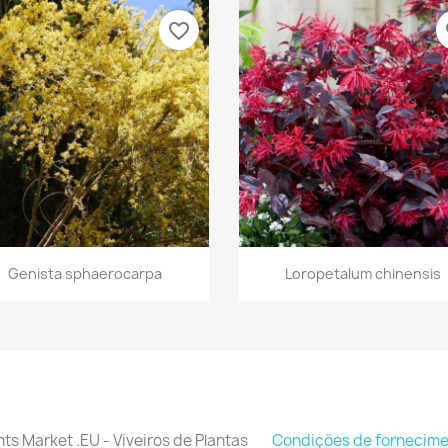
favorite_border
fa
Vista rápida
Vista rápida


Genista sphaerocarpa
Loropetalum chinensis
nts Market .EU - Viveiros de Plantas
Condições de fornecim