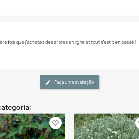
re fois que j'achetais des arbres en ligne et tout s'est bien passé !
Faça uma avaliação
categoria:
favorite_border
fa