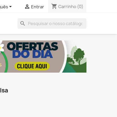
shopping_cart


Carrinho
(0)
guês
Entrar
search
lsa