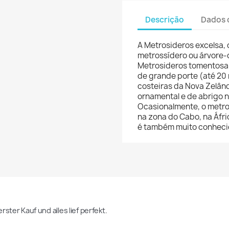
Descrição
Dados 
A Metrosideros excelsa,
metrossídero ou árvore-
Metrosideros tomentosa 
de grande porte (até 20 
costeiras da Nova Zelân
ornamental e de abrigo 
Ocasionalmente, o metro
na zona do Cabo, na Áfri
é também muito conheci
rster Kauf und alles lief perfekt.