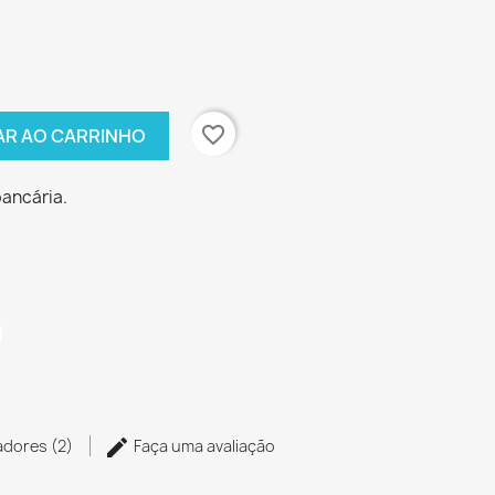
favorite_border
AR AO CARRINHO
bancária.
zadores (2)
Faça uma avaliação