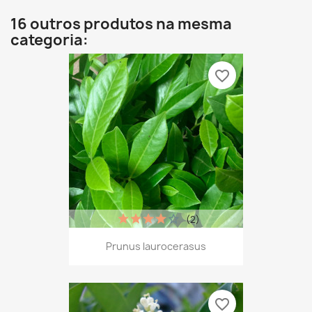
16 outros produtos na mesma
categoria:
favorite_border
(2)
Prunus laurocerasus
favorite_border