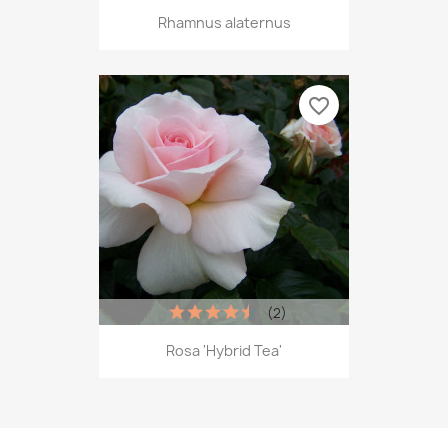
Rhamnus alaternus
favorite_border
(2)
Rosa 'Hybrid Tea'