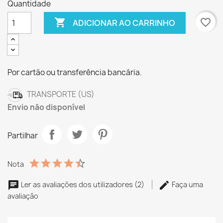
Quantidade

favorite_border
ADICIONAR AO CARRINHO
Por cartão ou transferência bancária.
TRANSPORTE (US)
Envio não disponível
Partilhar
Nota
Ler as avaliações dos utilizadores (2)
Faça uma
avaliação