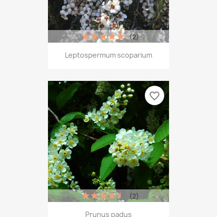
(2)
Leptospermum scoparium
favorite_border
(2)
Prunus padus