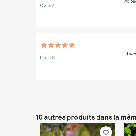
As ba
Clara V.
El ac
Paulo S.
16 autres produits dans la mêm
favorite_border