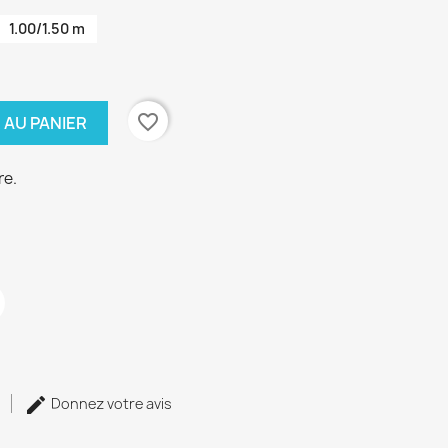
1.00/1.50 m
favorite_border
 AU PANIER
re.
Donnez votre avis