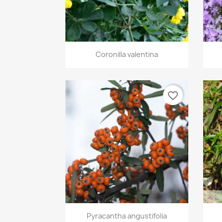
Aperçu rapide

Coronilla valentina
favorite_border
Aperçu rapide

Pyracantha angustifolia