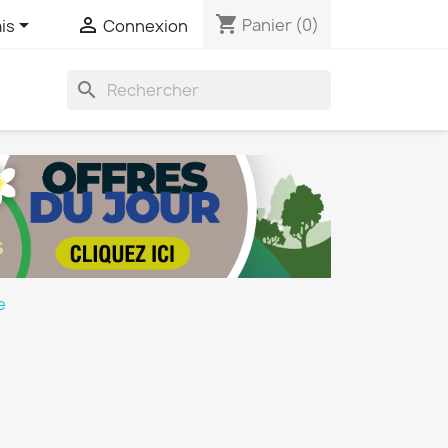
shopping_cart


Panier
(0)
is
Connexion
search
e