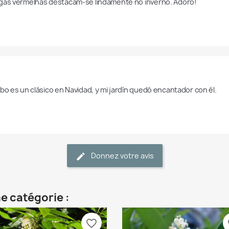
gas vermelhas destacam-se lindamente no inverno. Adoro!
ebo es un clásico en Navidad, y mi jardín quedó encantador con él.
Donnez votre avis
e catégorie :
favorite_border
fa