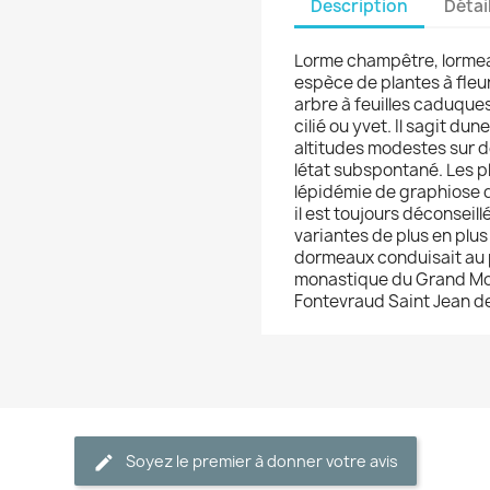
Description
Détai
Lorme champêtre, lormeau
espèce de plantes à fleu
arbre à feuilles caduques
cilié ou yvet. Il sagit 
altitudes modestes sur d
létat subspontané. Les p
lépidémie de graphiose d
il est toujours déconseill
variantes de plus en plu
dormeaux conduisait au 
monastique du Grand Moût
Fontevraud Saint Jean de
Soyez le premier à donner votre avis