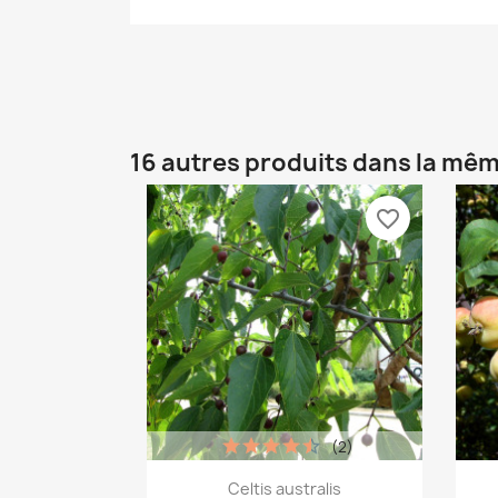
16 autres produits dans la mêm
favorite_border
(2)
Aperçu rapide

Celtis australis