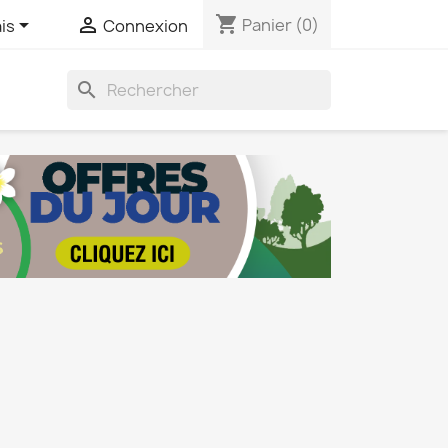
shopping_cart


Panier
(0)
is
Connexion
search