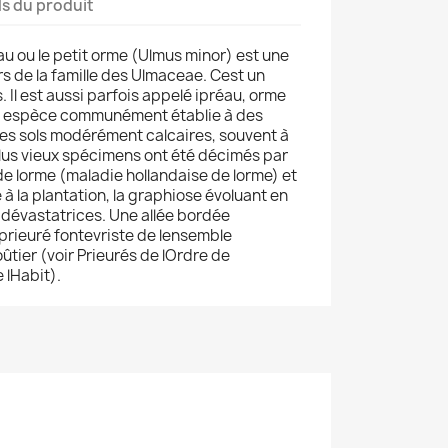
ls du produit
 ou le petit orme (Ulmus minor) est une
rs de la famille des Ulmaceae. Cest un
. Il est aussi parfois appelé ipréau, orme
dune espèce communément établie à des
es sols modérément calcaires, souvent à
lus vieux spécimens ont été décimés par
e lorme (maladie hollandaise de lorme) et
é à la plantation, la graphiose évoluant en
s dévastatrices. Une allée bordée
prieuré fontevriste de lensemble
ier (voir Prieurés de lOrdre de
 lHabit).