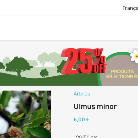
França
Arbres
Ulmus minor
6,00 €
: 20/50 cm