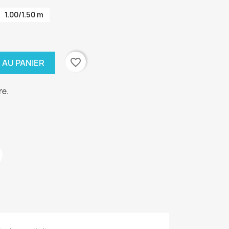
1.00/1.50 m
favorite_border
 AU PANIER
re.