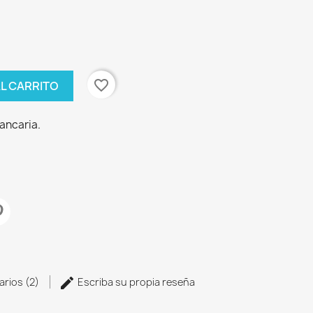
favorite_border
AL CARRITO
bancaria.
arios (2)
Escriba su propia reseña