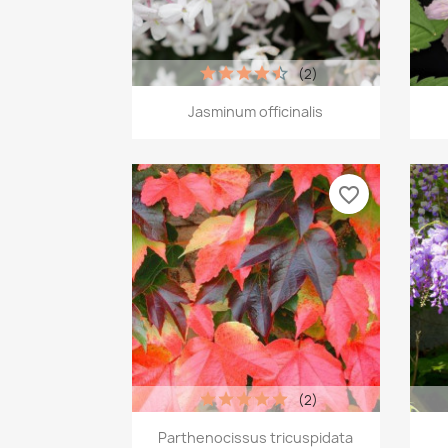
(2)
Vista rápida

Jasminum officinalis
favorite_border
(2)
Vista rápida

Parthenocissus tricuspidata