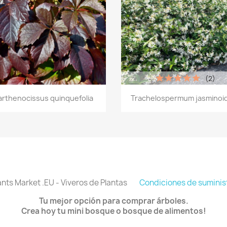
(2)
Vista rápida
Vista rápida


arthenocissus quinquefolia
Trachelospermum jasminoi
ants Market .EU - Viveros de Plantas
Condiciones de suminis
Tu mejor opción para comprar árboles.
Crea hoy tu mini bosque o bosque de alimentos!