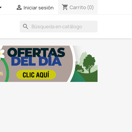
shopping_cart


Carrito
(0)
Iniciar sesión
search