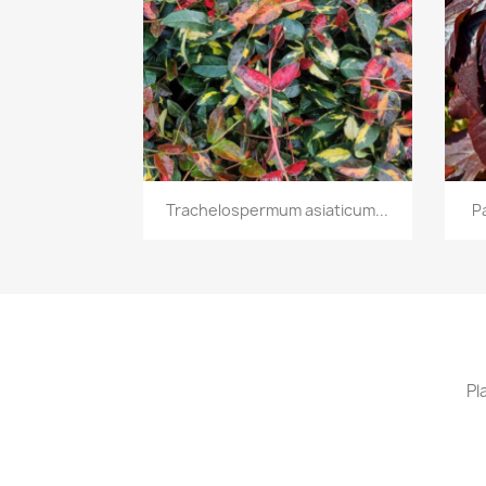
Vista rápida

Trachelospermum asiaticum...
P
Pl