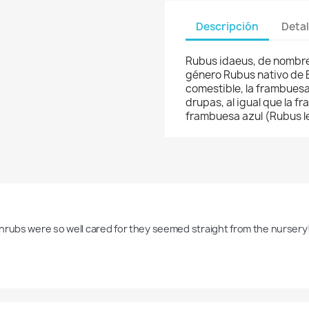
Descripción
Detal
Rubus idaeus, de nombre
género Rubus nativo de E
comestible, la frambuesa 
drupas, al igual que la f
frambuesa azul (Rubus l
hrubs were so well cared for they seemed straight from the nursery