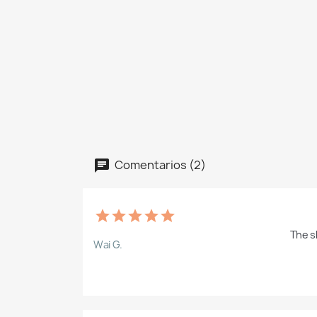
Comentarios (2)
The s
Wai G.