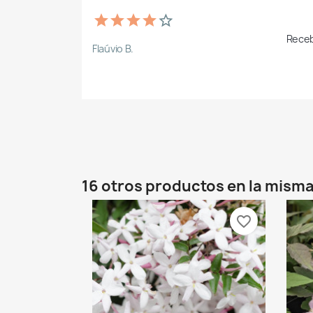
Receb
Flaúvio B.
16 otros productos en la misma
favorite_border