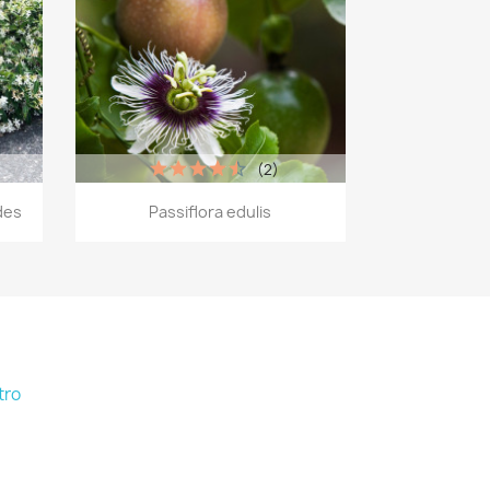
(2)
Vista rápida

des
Passiflora edulis
tro