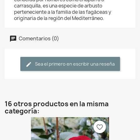
carrasquilla, es una especie de arbusto
perteneciente a la familia de las fagáceas y
originaria de la región del Mediterráneo.
Comentarios (0)
Sea el primero en escribir una reseña
16 otros productos en la misma
categoría:
favorite_border