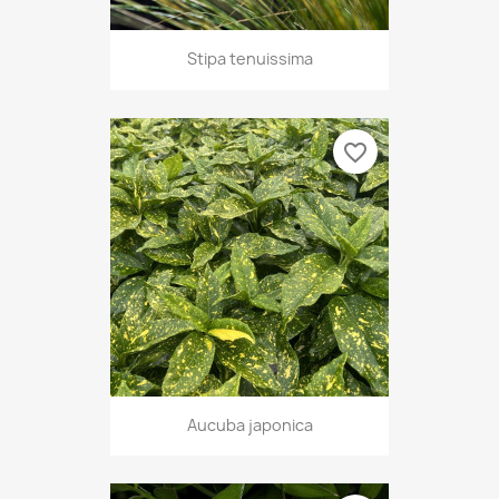
Stipa tenuissima
favorite_border
Aucuba japonica