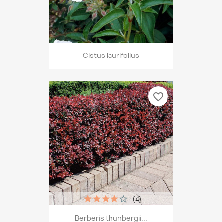
Cistus laurifolius
favorite_border
(4)
Berberis thunbergii...