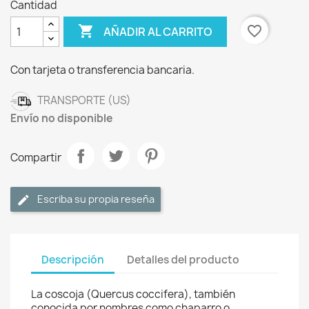
Cantidad

favorite_border
AÑADIR AL CARRITO
Con tarjeta o transferencia bancaria.
TRANSPORTE (US)
Envío no disponible
Compartir
Escriba su propia reseña
Descripción
Detalles del producto
La coscoja (Quercus coccifera), también
conocida por nombres como chaparro o