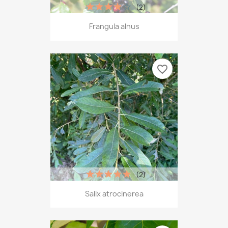
(2)
Frangula alnus
favorite_border
(2)
Salix atrocinerea