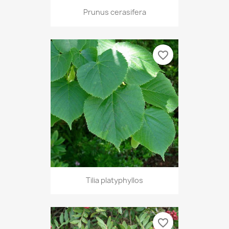
Prunus cerasifera
favorite_border
Tilia platyphyllos
favorite_border