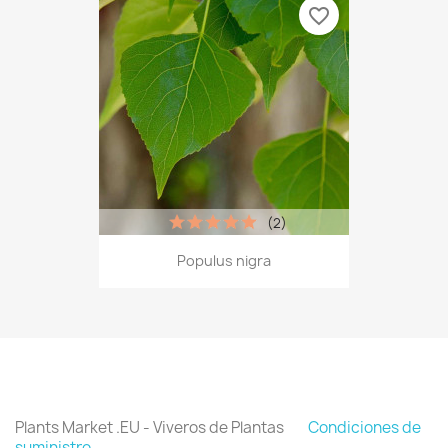
favorite_border
(2)
Populus nigra
Plants Market .EU - Viveros de Plantas
Condiciones de
suministro