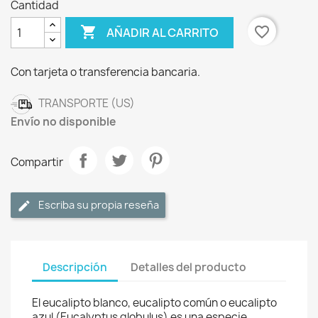
Cantidad

favorite_border
AÑADIR AL CARRITO
Con tarjeta o transferencia bancaria.
TRANSPORTE (US)
Envío no disponible
Compartir
Escriba su propia reseña
Descripción
Detalles del producto
El eucalipto blanco, eucalipto común o eucalipto
azul (Eucalyptus globulus) es una especie