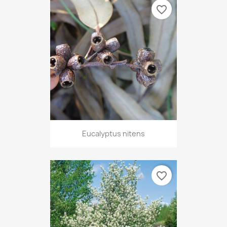
favorite_border
Eucalyptus nitens
favorite_border