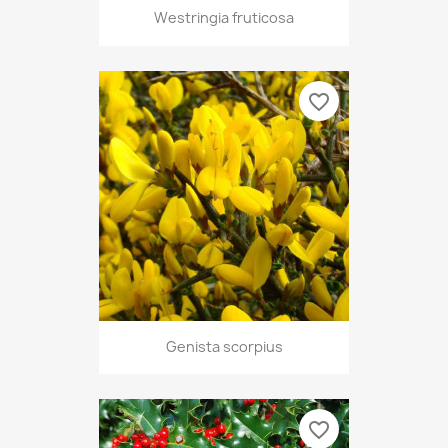
Westringia fruticosa
favorite_border
Genista scorpius
favorite_border