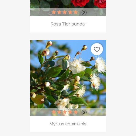
(2)
Rosa 'Floribunda'
favorite_border
(2)
Myrtus communis