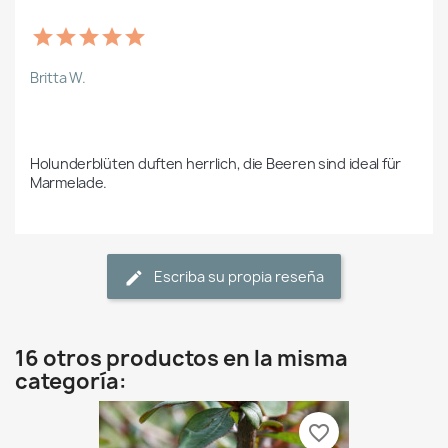
Britta W.
Holunderblüten duften herrlich, die Beeren sind ideal für 
Marmelade.
Escriba su propia reseña
16 otros productos en la misma
categoría:
favorite_border