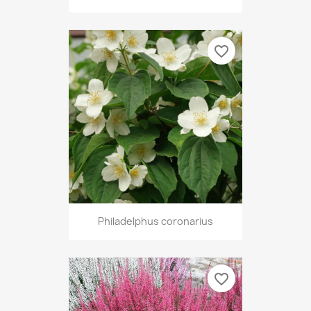
favorite_border
Philadelphus coronarius
favorite_border