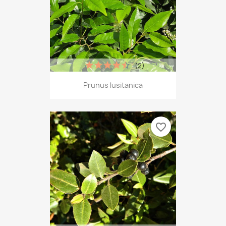
(2)
Prunus lusitanica
favorite_border