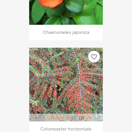
Chaenomeles japonica
favorite_border
(2)
Cotoneaster horizontalis