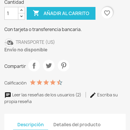
Cantidad

favorite_border
AÑADIR AL CARRITO
Con tarjeta o transferencia bancaria.
TRANSPORTE (US)
Envío no disponible
Compartir
Calificación
Leer las reseñas de los usuarios (2)
Escriba su
propia reseña
Descripción
Detalles del producto