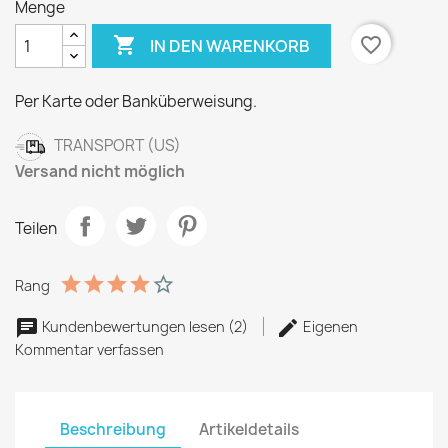
Menge

favorite_border
IN DEN WARENKORB
Per Karte oder Banküberweisung.
TRANSPORT (US)
Versand nicht möglich
Teilen
Rang
Kundenbewertungen lesen (2)
Eigenen
Kommentar verfassen
Beschreibung
Artikeldetails