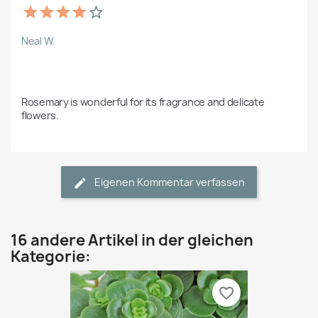
Neal W.
Rosemary is wonderful for its fragrance and delicate 
flowers.
Eigenen Kommentar verfassen
16 andere Artikel in der gleichen
Kategorie:
favorite_border