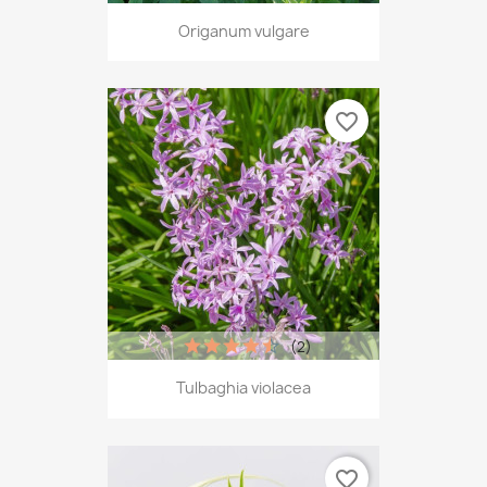
Origanum vulgare
favorite_border
(2)
Tulbaghia violacea
favorite_border