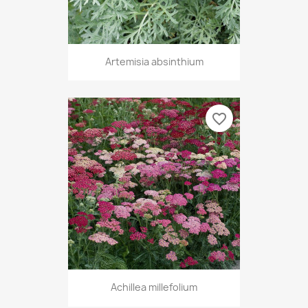
Artemisia absinthium
favorite_border
Achillea millefolium