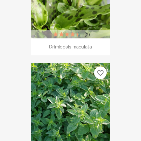
(2)
Drimiopsis maculata
favorite_border