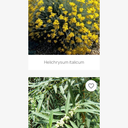
Helichrysum italicum
favorite_border