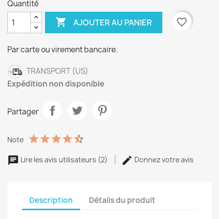
Quantité

favorite_border
AJOUTER AU PANIER
Par carte ou virement bancaire.
TRANSPORT (US)
Expédition non disponible
Partager
Note
Lire les avis utilisateurs (2)
Donnez votre avis
Description
Détails du produit