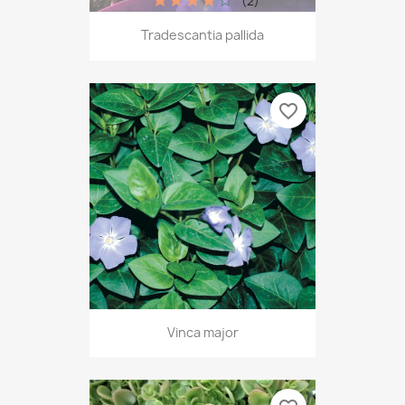
(2)
Tradescantia pallida
favorite_border
Vinca major