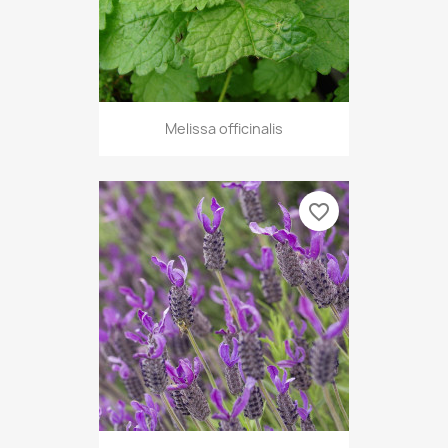
Melissa officinalis
favorite_border