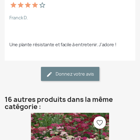
Franck D.
Une plante résistante et facile à entretenir. J'adore !
Donnez votre avis
16 autres produits dans la même
catégorie :
favorite_border