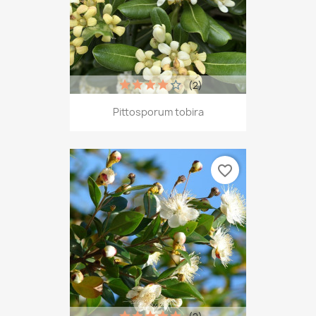
(2)
Pittosporum tobira
favorite_border