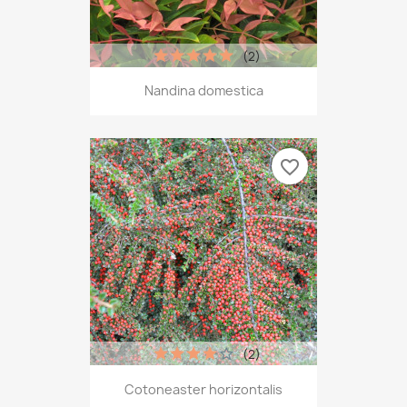
(2)
Nandina domestica
favorite_border
(2)
Cotoneaster horizontalis