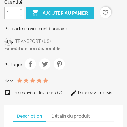
Quantité

favorite_border
AJOUTER AU PANIER
Par carte ou virement bancaire.
TRANSPORT (US)
Expédition non disponible
Partager
Note
Lire les avis utilisateurs (2)
Donnez votre avis
Description
Détails du produit