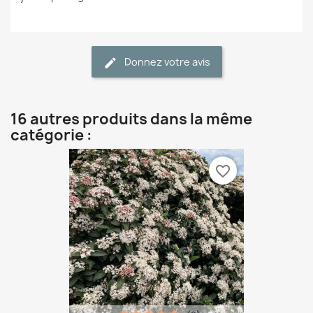
Donnez votre avis
16 autres produits dans la même
catégorie :
favorite_border