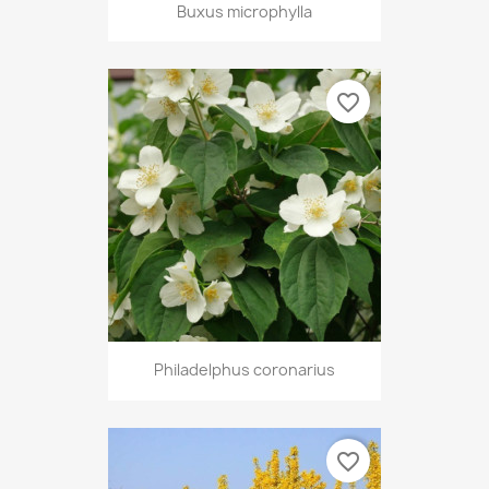
Buxus microphylla
favorite_border
Philadelphus coronarius
favorite_border