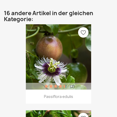
16 andere Artikel in der gleichen
Kategorie:
favorite_border
(2)
Passiflora edulis