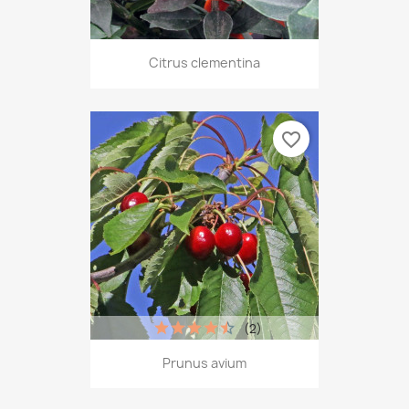
Citrus clementina
favorite_border
(2)
Prunus avium