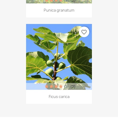
(2)
Punica granatum
favorite_border
(2)
Ficus carica