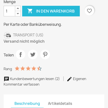
Menge

favorite_border
IN DEN WARENKORB
Per Karte oder Banküberweisung.
TRANSPORT (US)
Versand nicht möglich
Teilen
Rang
Kundenbewertungen lesen (2)
Eigenen
Kommentar verfassen
Beschreibung
Artikeldetails