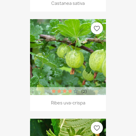
Castanea sativa
favorite_border
(2)
Ribes uva-crispa
favorite_border